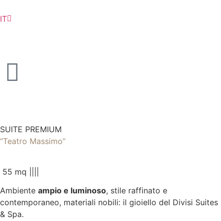
IT
EN
SUITE PREMIUM
“Teatro Massimo”
55 mq |
|
|
|
Ambiente
ampio e luminoso
, stile raffinato e
contemporaneo, materiali nobili: il gioiello del Divisi Suites
& Spa.